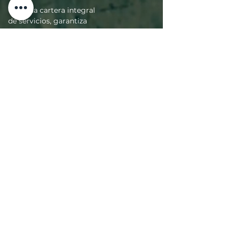
Con una cartera integral
de servicios, garantiza
que sus operaciones se
desarrollen sin
problemas. Nuestros
servicios incluyen:
- Desmovilización de
fábricas y estructuras;
- Mano de obra
especializada;
- Logística eficiente;
- Gestión de la industria;
- Gestión ambiental;
- Destino adecuado, de
acuerdo con la
legislación vigente;
Todos nuestros clientes
reciben soporte de
expertos. Nuestro
objetivo es mantener