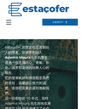
供應商門戶
Estaçofer 的歷史也是其創始
人的歷史，始於其創始人
Ademir Moura
先生的歷史。
通過一份充滿決心、勇氣、創
新、誠實和道德的鼓舞人心的
報告。
它的發展軌跡和價值觀是我們
的支柱，並繼續以致力於誠
實、道德和質量的原則激勵我
們。
這一切都始於 70 年代，當時
Ademir Moura 先生與他在庫
裡提巴/PR 的兄弟建立了合作