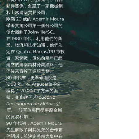
夥伴關係，創建了一家機械鋼
和土木建築貿易公司。
剛滿 20 歲的 Ademir Moura
帶著實施公司第一個分公司的
使命搬到了Joinville/SC。
在 1980 年代，利用他們的商
業、物流和技術知識，他們決
定在 Quatro Barras/PR 市投
資一家鋼廠，優化前幾年已經
建立的建築鋼材分銷網絡。他
們後來賣掉了這項業務。
80 年代末，更準確地說是
1988 年，在 Araucária-PR
獲得了 20,000 平方米的面
積，並
創建了 Araucária
Reciclagem de Metais 公
司
。
該單位專門從事廢金屬
的貿易和加工。
90 年代初，Ademir Moura
先生解散了與其兄弟的合作夥
伴關係，並決定將精力集中在