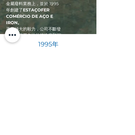
金屬廢料業務上，並於 1995
年創建了
ESTAÇOFER
COMÉRCIO DE AÇO E
IRON。
憑藉極大的毅力，公司不斷發
展，與巴西各地的鑄造廠和鋼
廠建立了長期的商業關係。
1995年
2007 年，一個商機帶來了豐
富的經驗，Estaçofer 與巴拉
那州的其他重要公司一起創建
了 VEB Gestão Ambiental
SA，這是當時巴西該行業最大
2008年
的公司之一，營業額超過
25000 噸/月和 500貢獻者。
2009 年，合作夥伴關係解
散，Estaçofer 繼續前進。
2020年
2010 年，該公司開闢新市場並
開始出口廢鋼，為印度、越
南、孟加拉國、印度尼西亞、
韓國等國家的客戶提供服務...